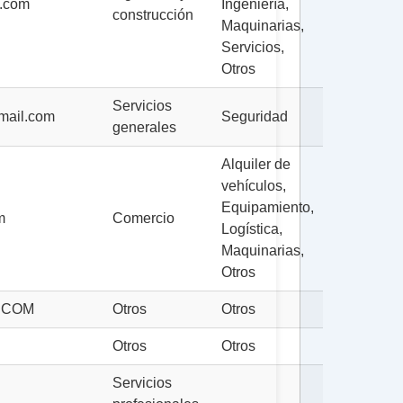
l.com
Ingeniería,
construcción
Maquinarias,
Servicios,
Otros
Servicios
mail.com
Seguridad
generales
Alquiler de
vehículos,
Equipamiento,
m
Comercio
Logística,
Maquinarias,
Otros
.COM
Otros
Otros
Otros
Otros
Servicios