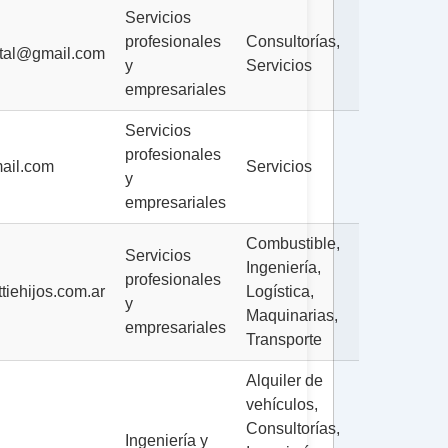
Servicios
profesionales
Consultorías,
ntal@gmail.com
y
Servicios
empresariales
Servicios
profesionales
ail.com
Servicios
y
empresariales
Combustible,
Servicios
Ingeniería,
profesionales
iehijos.com.ar
Logística,
y
Maquinarias,
empresariales
Transporte
Alquiler de
vehículos,
Consultorías,
Ingeniería y