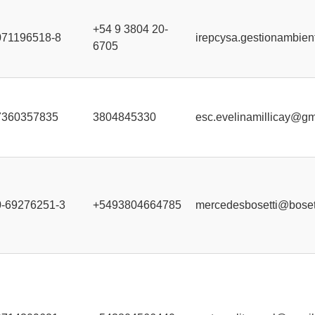
+54 9 3804 20-
071196518-8
irepcysa.gestionambie
6705
7360357835
3804845330
esc.evelinamillicay@gm
0-69276251-3
+5493804664785
mercedesbosetti@bosett