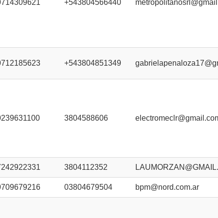
0714309621
+543804566440
metropolitanosrl@gmai
0712185623
+543804851349
gabrielapenaloza17@g
0239631100
3804588606
electromeclr@gmail.co
7242922331
3804112352
LAUMORZAN@GMAIL
0709679216
03804679504
bpm@nord.com.ar