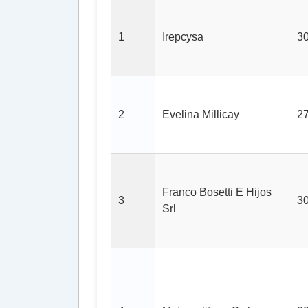
1
Irepcysa
3
2
Evelina Millicay
2
Franco Bosetti E Hijos
3
3
Srl