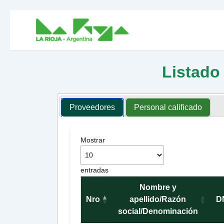
Ir
al
contenido
Listado
Proveedores
Personal calificado
Mostrar
entradas
Nombre y
Nro
apellido/Razón
D
social/Denominación