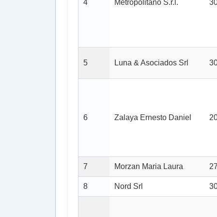
4
Metropolitano S.r.l.
3
5
Luna & Asociados Srl
3
6
Zalaya Ernesto Daniel
2
7
Morzan Maria Laura
2
8
Nord Srl
3