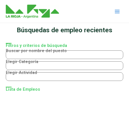
Ir
Main
al
Men
contenido
Búsquedas de empleo recientes
Filtros y criterios de búsqueda
Buscar por nombre del puesto
Elegir Categoría
Elegir Actividad
Lista de Empleos